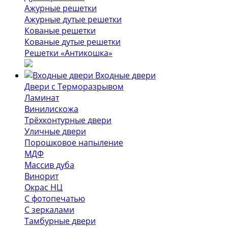
Ажурные решетки
Ажурные дутые решетки
Кованые решетки
Кованые дутые решетки
Решетки «Антикошка»
Входные двери
Двери с Терморазрывом
Ламинат
Винилискожа
Трёхконтурные двери
Уличные двери
Порошковое напыление
МДФ
Массив дуба
Винорит
Окрас НЦ
С фотопечатью
С зеркалами
Тамбурные двери