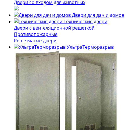
Двери со входом для животных
Двери для дач и домов
Технические двери
Двери с вентеляционной решеткой
Противопожарные
Решетчатые двери
УльтраТерморазрыв