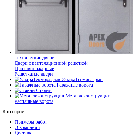
Технические двери
Двери с вентеляционной решеткой
Противопожарные
Решетчатые двери
УльтраТерморазрыв
Гаражные ворота
Ставни
Металлоконструкции
Распашные ворота
Категории
Примеры работ
О компании
Доставка