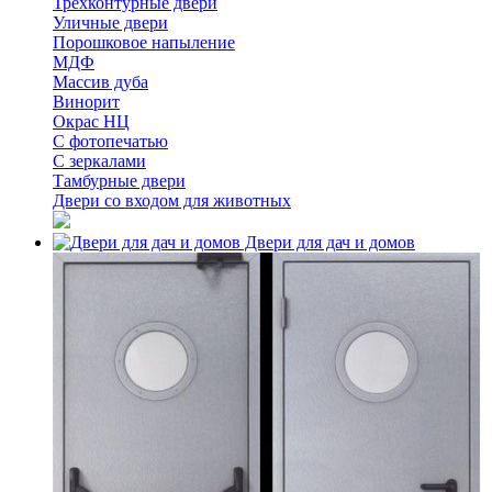
Трёхконтурные двери
Уличные двери
Порошковое напыление
МДФ
Массив дуба
Винорит
Окрас НЦ
С фотопечатью
С зеркалами
Тамбурные двери
Двери со входом для животных
Двери для дач и домов