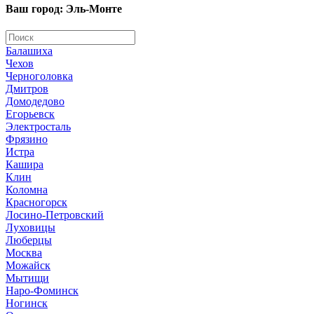
Ваш город: Эль-Монте
Балашиха
Чехов
Черноголовка
Дмитров
Домодедово
Егорьевск
Электросталь
Фрязино
Истра
Кашира
Клин
Коломна
Красногорск
Лосино-Петровский
Луховицы
Люберцы
Москва
Можайск
Мытищи
Наро-Фоминск
Ногинск