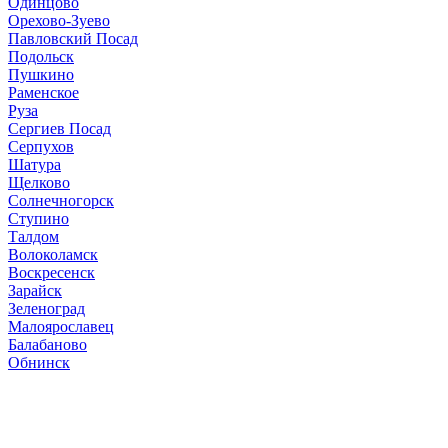
Одинцово
Орехово-Зуево
Павловский Посад
Подольск
Пушкино
Раменское
Руза
Сергиев Посад
Серпухов
Шатура
Щелково
Солнечногорск
Ступино
Талдом
Волоколамск
Воскресенск
Зарайск
Зеленоград
Малоярославец
Балабаново
Обнинск