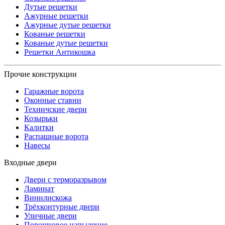
Дутые решетки
Ажурные решетки
Ажурные дутые решетки
Кованые решетки
Кованые дутые решетки
Решетки Антикошка
Прочие конструкции
Гаражные ворота
Оконные ставни
Техничские двери
Козырьки
Калитки
Распашные ворота
Навесы
Входные двери
Двери с терморазрывом
Ламинат
Винилискожа
Трёхконтурные двери
Уличные двери
Порошковое напыление