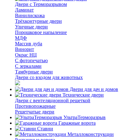
Двери с Терморазрывом
Ламинат
Винилискожа
Трёхконтурные двери
Уличные двери
Порошковое напыление
МДФ
Массив дуба
Винорит
Окрас НЦ
С фотопечатью
С зеркалами
Тамбурные двери
Двери со входом для животных
Двери для дач и домов
Технические двери
Двери с вентеляционной решеткой
Противопожарные
Решетчатые двери
УльтраТерморазрыв
Гаражные ворота
Ставни
Металлоконструкции
Распашные ворота