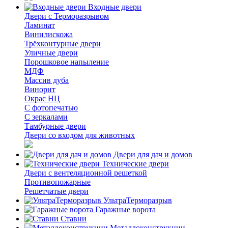
Входные двери
Двери с Терморазрывом
Ламинат
Винилискожа
Трёхконтурные двери
Уличные двери
Порошковое напыление
МДФ
Массив дуба
Винорит
Окрас НЦ
С фотопечатью
С зеркалами
Тамбурные двери
Двери со входом для животных
Двери для дач и домов
Технические двери
Двери с вентеляционной решеткой
Противопожарные
Решетчатые двери
УльтраТерморазрыв
Гаражные ворота
Ставни
Металлоконструкции