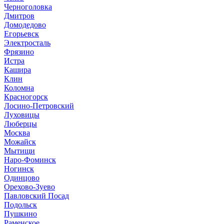
Черноголовка
Дмитров
Домодедово
Егорьевск
Электросталь
Фрязино
Истра
Кашира
Клин
Коломна
Красногорск
Лосино-Петровский
Луховицы
Люберцы
Москва
Можайск
Мытищи
Наро-Фоминск
Ногинск
Одинцово
Орехово-Зуево
Павловский Посад
Подольск
Пушкино
Раменское