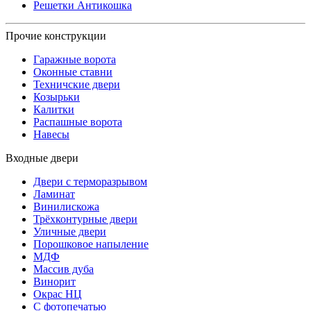
Решетки Антикошка
Прочие конструкции
Гаражные ворота
Оконные ставни
Техничские двери
Козырьки
Калитки
Распашные ворота
Навесы
Входные двери
Двери с терморазрывом
Ламинат
Винилискожа
Трёхконтурные двери
Уличные двери
Порошковое напыление
МДФ
Массив дуба
Винорит
Окрас НЦ
С фотопечатью