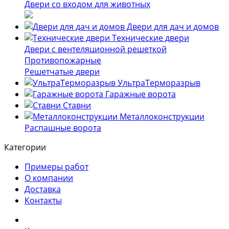
Двери со входом для животных
Двери для дач и домов
Технические двери
Двери с вентеляционной решеткой
Противопожарные
Решетчатые двери
УльтраТерморазрыв
Гаражные ворота
Ставни
Металлоконструкции
Распашные ворота
Категории
Примеры работ
О компании
Доставка
Контакты