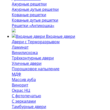
Ажурные решетки
Ажурные дутые решетки
Кованые решетки
Кованые дутые решетки
Решетки «Антикошка»
Входные двери
Двери с Терморазрывом
Ламинат
Винилискожа
Трёхконтурные двери
Уличные двери
Порошковое напыление
МДФ
Массив дуба
Винорит
Окрас НЦ
С фотопечатью
С зеркалами
Тамбурные двери