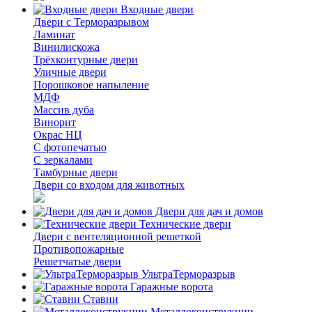
Входные двери
Двери с Терморазрывом
Ламинат
Винилискожа
Трёхконтурные двери
Уличные двери
Порошковое напыление
МДФ
Массив дуба
Винорит
Окрас НЦ
С фотопечатью
С зеркалами
Тамбурные двери
Двери со входом для животных
Двери для дач и домов
Технические двери
Двери с вентеляционной решеткой
Противопожарные
Решетчатые двери
УльтраТерморазрыв
Гаражные ворота
Ставни
Металлоконструкции