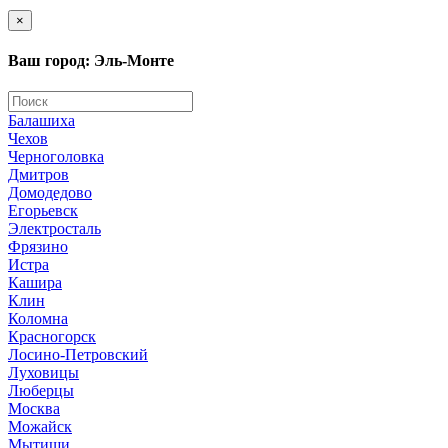
×
Ваш город: Эль-Монте
Балашиха
Чехов
Черноголовка
Дмитров
Домодедово
Егорьевск
Электросталь
Фрязино
Истра
Кашира
Клин
Коломна
Красногорск
Лосино-Петровский
Луховицы
Люберцы
Москва
Можайск
Мытищи