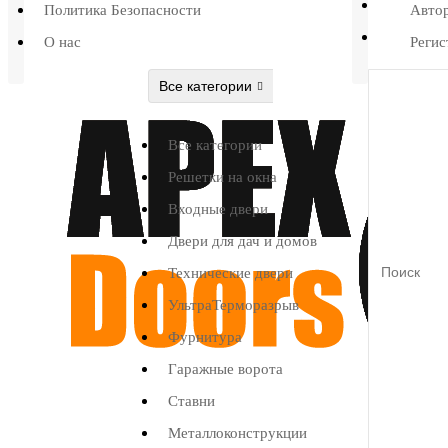
Политика Безопасности
Авто
О нас
Регис
Все категории
Все категории
Решетки на окна
Входные двери
Двери для дач и домов
Технические двери
УльтраТерморазрыв
Фурнитура
Гаражные ворота
Ставни
Металлоконструкции