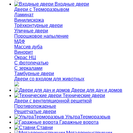
Входные двери
Двери с Терморазрывом
Ламинат
Винилискожа
Трёхконтурные двери
Уличные двери
Порошковое напыление
МДФ
Массив дуба
Винорит
Окрас НЦ
С фотопечатью
С зеркалами
Тамбурные двери
Двери со входом для животных
Двери для дач и домов
Технические двери
Двери с вентеляционной решеткой
Противопожарные
Решетчатые двери
УльтраТерморазрыв
Гаражные ворота
Ставни
Металлоконструкции