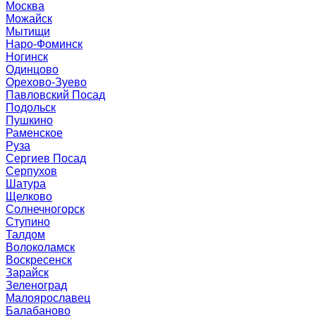
Москва
Можайск
Мытищи
Наро-Фоминск
Ногинск
Одинцово
Орехово-Зуево
Павловский Посад
Подольск
Пушкино
Раменское
Руза
Сергиев Посад
Серпухов
Шатура
Щелково
Солнечногорск
Ступино
Талдом
Волоколамск
Воскресенск
Зарайск
Зеленоград
Малоярославец
Балабаново