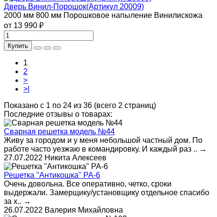
Дверь Винил-Порошок(Артикул 20009)
2000 мм
800 мм
Порошковое напыление
Винилискожа
от 13 990 ₽
Купить
1
2
>
>|
Показано с 1 по 24 из 36 (всего 2 страниц)
Последние отзывы о товарах:
Сварная решетка модель №44
Живу за городом и у меня небольшой частный дом. По
работе часто уезжаю в командировку. И каждый раз ..
→
27.07.2022
Никита Алексеев
Решетка "Антикошка" РА-6
Очень довольна. Все оперативно, четко, сроки
выдержали. Замерщику/установщику отдельное спасибо
за х..
→
26.07.2022
Валерия Михайловна