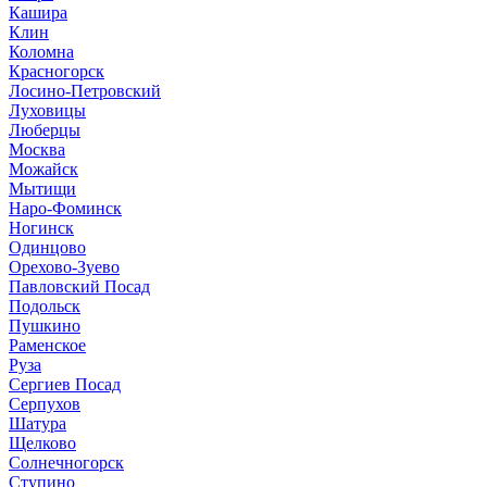
Кашира
Клин
Коломна
Красногорск
Лосино-Петровский
Луховицы
Люберцы
Москва
Можайск
Мытищи
Наро-Фоминск
Ногинск
Одинцово
Орехово-Зуево
Павловский Посад
Подольск
Пушкино
Раменское
Руза
Сергиев Посад
Серпухов
Шатура
Щелково
Солнечногорск
Ступино