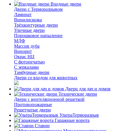
Входные двери
Двери с Терморазрывом
Ламинат
Винилискожа
Трёхконтурные двери
Уличные двери
Порошковое напыление
МДФ
Массив дуба
Винорит
Окрас НЦ
С фотопечатью
С зеркалами
Тамбурные двери
Двери со входом для животных
Двери для дач и домов
Технические двери
Двери с вентеляционной решеткой
Противопожарные
Решетчатые двери
УльтраТерморазрыв
Гаражные ворота
Ставни
Металлоконструкции