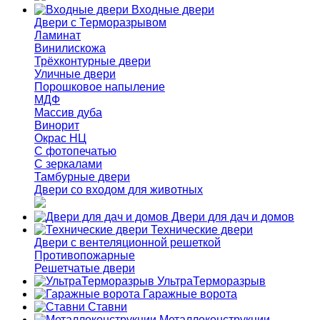
Входные двери
Двери с Терморазрывом
Ламинат
Винилискожа
Трёхконтурные двери
Уличные двери
Порошковое напыление
МДФ
Массив дуба
Винорит
Окрас НЦ
С фотопечатью
С зеркалами
Тамбурные двери
Двери со входом для животных
Двери для дач и домов
Технические двери
Двери с вентеляционной решеткой
Противопожарные
Решетчатые двери
УльтраТерморазрыв
Гаражные ворота
Ставни
Металлоконструкции