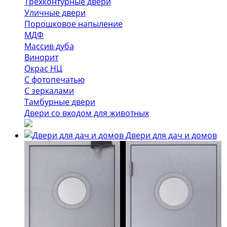
Трёхконтурные двери
Уличные двери
Порошковое напыление
МДФ
Массив дуба
Винорит
Окрас НЦ
С фотопечатью
С зеркалами
Тамбурные двери
Двери со входом для животных
Двери для дач и домов