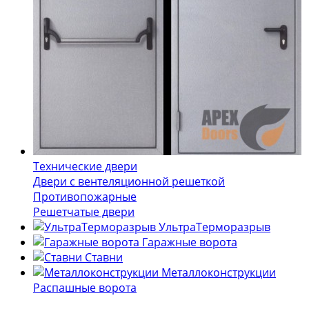
Технические двери
Двери с вентеляционной решеткой
Противопожарные
Решетчатые двери
УльтраТерморазрыв
Гаражные ворота
Ставни
Металлоконструкции
Распашные ворота