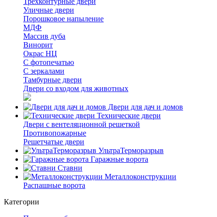
Трёхконтурные двери
Уличные двери
Порошковое напыление
МДФ
Массив дуба
Винорит
Окрас НЦ
С фотопечатью
С зеркалами
Тамбурные двери
Двери со входом для животных
Двери для дач и домов
Технические двери
Двери с вентеляционной решеткой
Противопожарные
Решетчатые двери
УльтраТерморазрыв
Гаражные ворота
Ставни
Металлоконструкции
Распашные ворота
Категории