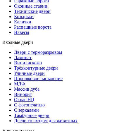
Гаражные ворота
Оконные ставни
Техничские двери
Козырьки
Калитки
Распашные ворота
Навесы
Входные двери
Двери с терморазрывом
Ламинат
Винилискожа
Трёхконтурные двери
Уличные двери
Порошковое напыление
МДФ
Массив дуба
Винорит
Окрас НЦ
С фотопечатью
С зеркалами
Тамбурные двери
Двери со входом для животных
Наши контакты