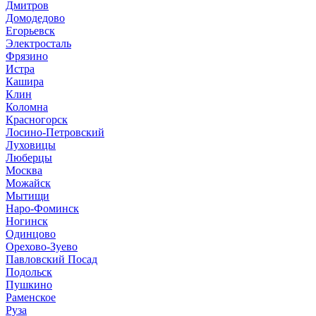
Дмитров
Домодедово
Егорьевск
Электросталь
Фрязино
Истра
Кашира
Клин
Коломна
Красногорск
Лосино-Петровский
Луховицы
Люберцы
Москва
Можайск
Мытищи
Наро-Фоминск
Ногинск
Одинцово
Орехово-Зуево
Павловский Посад
Подольск
Пушкино
Раменское
Руза