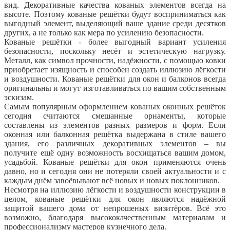
вид. Декоративные качества кованых элементов всегда на
высоте. Поэтому кованые решётки будут восприниматься как
выгодный элемент, выделяющий ваше здание среди десятков
других, а не только как мера по усилению безопасности.
Кованые решётки - более выгодный вариант усиления
безопасности, поскольку несёт и эстетическую нагрузку.
Металл, как символ прочности, надёжности, с помощью ковки
приобретает изящность и способен создать иллюзию лёгкости
и воздушности. Кованые решётки для окон и балконов всегда
оригинальны и могут изготавливаться по вашим собственным
эскизам.
Самым популярным оформлением кованых оконных решёток
сегодня считаются смешанные орнаменты, которые
составлены из элементов разных размеров и форм. Если
оконная или балконная решётка выдержана в стиле вашего
здания, его различных декоративных элементов – вы
получите ещё одну возможность восхищаться вашим домом,
усадьбой. Кованые решётки для окон применяются очень
давно, но и сегодня они не потеряли своей актуальности и с
каждым днём завоёвывают всё новых и новых поклонников.
Несмотря на иллюзию лёгкости и воздушности конструкции в
целом, кованые решётки для окон являются надёжной
защитой вашего дома от непрошеных визитёров. Всё это
возможно, благодаря высококачественным материалам и
профессионализму мастеров кузнечного дела.