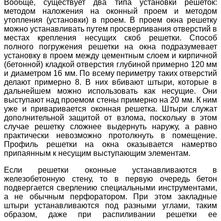
Вообще, существует два типа установки решеток:
методом наложения на оконный проем и методом
утопления (установки) в проем. В проем окна решетку
можно устанавливать путем просверливания отверстий в
местах крепления несущих скоб решетки. Способ
полного погружения решетки на окна подразумевает
установку в проем между цементным слоем и кирпичной
(бетонной) кладкой отверстия глубиной примерно 120 мм
и диаметром 16 мм. По всему периметру таких отверстий
делают примерно 8. В них вбивают штыри, которые в
дальнейшем можно использовать как несущие. Они
выступают над проемом стены примерно на 20 мм. К ним
уже и приваривается оконная решетка. Штыри служат
дополнительной защитой от взлома, поскольку в этом
случае решетку сложнее выдернуть наружу, а равно
практически невозможно протолкнуть в помещение.
Профиль решетки на окна оказывается намертво
припаянным к несущим выступающим элементам.
Если решетки оконные устанавливаются в
железобетонную стену, то в первую очередь бетон
подвергается сверлению специальными инструментами,
а не обычным перфоратором. При этом закладные
штыри устанавливаются под разными углами, таким
образом, даже при распиливании решетки ее