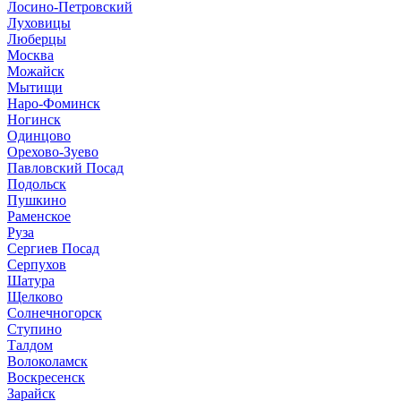
Лосино-Петровский
Луховицы
Люберцы
Москва
Можайск
Мытищи
Наро-Фоминск
Ногинск
Одинцово
Орехово-Зуево
Павловский Посад
Подольск
Пушкино
Раменское
Руза
Сергиев Посад
Серпухов
Шатура
Щелково
Солнечногорск
Ступино
Талдом
Волоколамск
Воскресенск
Зарайск