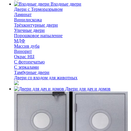
Входные двери
Двери с Терморазрывом
Ламинат
Винилискожа
Трёхконтурные двери
Уличные двери
Порошковое напыление
МДФ
Массив дуба
Винорит
Окрас НЦ
С фотопечатью
С зеркалами
Тамбурные двери
Двери со входом для животных
Двери для дач и домов